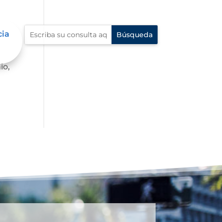
cia
io,