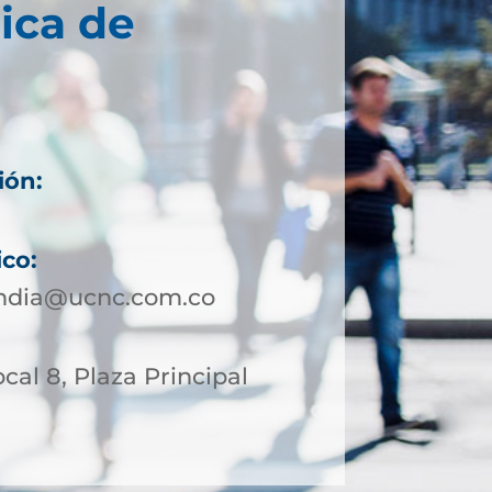
ica de
ión:
ico:
andia@ucnc.com.co
ocal 8, Plaza Principal