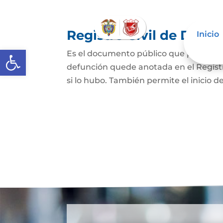
Registro Civil de Defu
Inicio
Abrir barra de herramientas
Es el documento público que prueba el
defunción quede anotada en el Registro
si lo hubo. También permite el inicio de