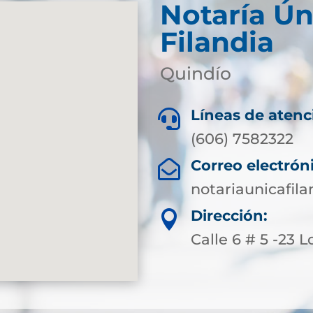
Notaría Ún
Filandia
Quindío
Líneas de atenc

(606) 7582322
Correo electrón

notariaunicafil
Dirección:

Calle 6 # 5 -23 L