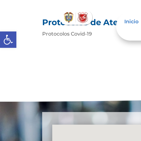
Protocolos de Atenció
Inicio
Abrir barra de herramientas
Protocolos Covid-19