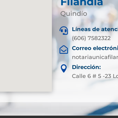
Filandia
Quindío
Líneas de atenc

(606) 7582322
Correo electrón

notariaunicafil
Dirección:

Calle 6 # 5 -23 L