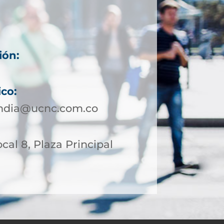
ión:
ico:
andia@ucnc.com.co
ocal 8, Plaza Principal