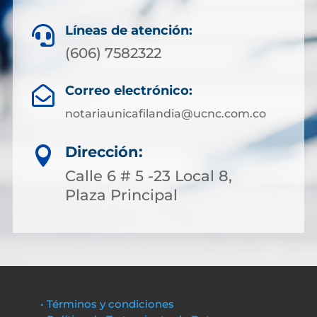
Líneas de atención:

(606) 7582322
Correo electrónico:

notariaunicafilandia@ucnc.com.co
Dirección:

Calle 6 # 5 -23 Local 8,
Plaza Principal
• Términos y condiciones