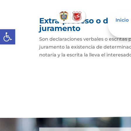
Extra-proceso o declar
Inicio
juramento
Abrir barra de herramientas
Son declaraciones verbales o escritas 
juramento la existencia de determinado
notaría y la escrita la lleva el interesa