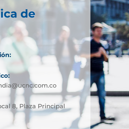
ica de
ión:
ico:
andia@ucnc.com.co
ocal 8, Plaza Principal