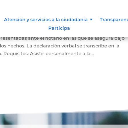
ación bajo la gravedad de
Atención y servicios a la ciudadanía
Transparen
Participa
presentadas ante el notario en las que se asegura bajo
s hechos. La declaración verbal se transcribe en la
do. Requisitos: Asistir personalmente a la...