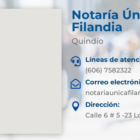
Notaría Ún
Filandia
Quindío
Líneas de atenc

(606) 7582322
Correo electrón

notariaunicafil
Dirección:

Calle 6 # 5 -23 L