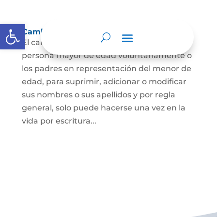
Abrir barra de herramientas
Cambio Nombre
El cambio de nombre lo podrá hacer la
persona mayor de edad voluntariamente o
los padres en representación del menor de
edad, para suprimir, adicionar o modificar
sus nombres o sus apellidos y por regla
general, solo puede hacerse una vez en la
vida por escritura...