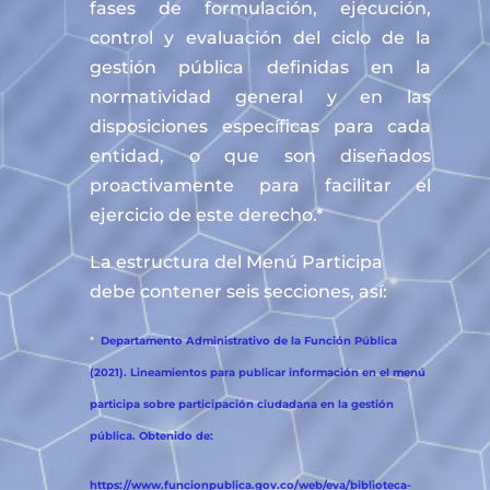
fases de formulación, ejecución,
control y evaluación del ciclo de la
gestión pública definidas en la
normatividad general y en las
disposiciones específicas para cada
entidad, o que son diseñados
proactivamente para facilitar el
ejercicio de este derecho.*
La estructura del Menú Participa
debe contener seis secciones, así:
*
Departamento Administrativo de la Función Pública
(2021). Lineamientos para publicar información en el menú
participa sobre participación ciudadana en la gestión
pública. Obtenido de:
https://www.funcionpublica.gov.co/web/eva/biblioteca-