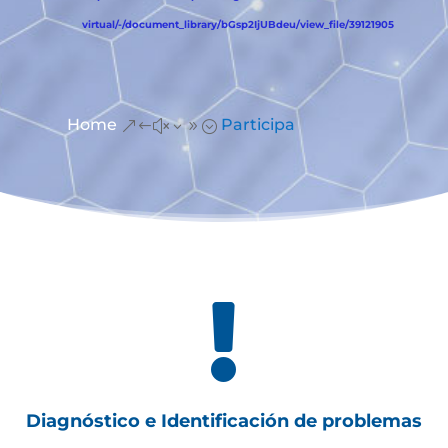
virtual/-/document_library/bGsp2IjUBdeu/view_file/39121905
Home
Participa
&#x39;

Diagnóstico e Identificación de problemas