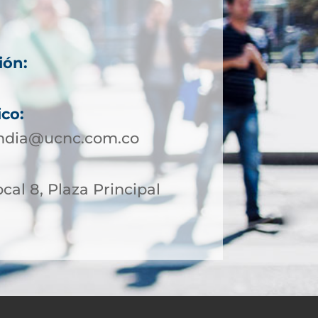
ión:
ico:
andia@ucnc.com.co
ocal 8, Plaza Principal