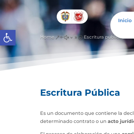
Inicio
Abrir barra de herramientas
Home
Escritura publica
&#x39;
&#
Escritura Pública
Es un documento que contiene la decla
determinado contrato o un
acto juríd