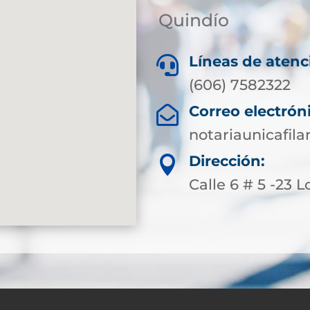
Quindío
Líneas de atenc

(606) 7582322
Correo electrón

notariaunicafil
Dirección:

Calle 6 # 5 -23 L